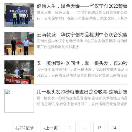
良公安局战略合作签约也顺利完成。27年前，从陆良走出
01 操作不规范其中包括：毛发量太多，导致结果偏高、液
健康人生，绿色无毒——华仪宁创2022禁毒
的科技创新人才闻路红教授，为家乡捐赠了总计82.5万元
体滴加过多，导致检测线被冲淡、滴加试剂后反应时…
健康人生，绿色无毒——华仪宁创2022禁毒科普宣传公益
的科技禁毒检测产品，并与陆良县公安局联合成立检测实
科普宣传公益行（云南昆明站）
行（云南昆明站） 在第35个国际禁毒日到来之际，6月24
验室，助力陆良人民政府保卫群众的生命健康与安全。华
日上午10点，由昆明市官渡区主办，云南乾盛司法鉴定中
仪宁创捐赠仪式现场本次活动是实施科技兴警战略的标
心、宁波华仪宁创智能科技有限公司承办，司法所、团区
杆，是推进禁毒科技创新合作、适应新时代禁毒要求的实
云南乾盛—华仪宁创毒品检测中心联合实验
委、区妇联等有关部门共同组织的“健康人生，绿色无
践，是走出家乡的人才回馈乡梓的典范，也是打…
云南乾盛—华仪宁创毒品检测中心联合实验室揭牌 将为禁
毒”主题活动在昆明市太和街道如期开展。云南昆明站活动
室揭牌 将为禁毒工作提供检测技术和服务
毒工作提供检测技术和服务
现场活动现场，醒目的禁毒宣传展架、禁毒综合知识展板
以及循环播放禁毒宣传短片都在向大家宣传着禁毒知识。
大家一起参观了云南乾盛司法鉴定中心与宁波华仪宁创智
又一项测毒神器问世，取一根头发，仅20秒
能科技有限公司联合设立的禁毒宣传教育展厅。该…
又一项测毒神器问世，取一根头发，仅20秒即能查毒品 6
即能查毒品
月25日，云南省毒品快速筛查新技术研讨会暨云南省毒品
防控重点研发计划项目成果汇报会在云南昆明召开。此次
会议由云南省公安司法鉴定中心、毒品分析及禁毒技术公
用一根头发20秒就能查出是否吸毒 这项新技
安部重点实验室、浙江省先进质谱与分子检测重点实验室
用一根头发20秒就能查出是否吸毒 这项新技术落地云南昆
主办，云南省重点研发计划“移动式现场检测质谱分析仪研
术落地云南
明信息港讯 记者合宇聪 6月25日，云南省毒品快速筛查新
制”项目团队承办。司法部司法科学技术研究院、中国药科
技术研讨会暨云南省毒品防控重点研发计划项目成果汇报
大学、宁波大学、云南大学、云南省公安厅刑侦总队、云
会在昆召开。随着研讨会召开，该项目落地云南，同时，
南警官学院、云南省公安厅禁毒局、云南乾盛司法鉴定中
云南乾盛—华仪宁创联合实验室正式揭牌，将推动云南禁
心等单位的专家学者出席会议。会议以直播方式，…
毒科技创新，为禁毒工作提质增效。据了解，该联合实验
共262记录
«上一页
1
...
13
14