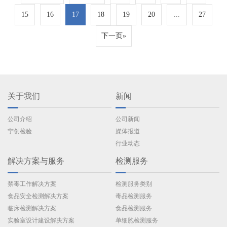
室位于云南乾盛司法鉴定中心，实验室配备了毛发毒品检
测专用便携式质谱仪，拥有智慧禁毒大数据平台、吸毒人
15
16
17
18
19
20
...
27
员管控平台、易制毒化学品管控平台、易涉毒场所微管理
平台、蓝盾开源情报分析平台等五个智慧禁毒数字化、
下一页»
信…
关于我们
新闻
公司介绍
公司新闻
宁创检验
媒体报道
行业动态
解决方案与服务
检测服务
禁毒工作解决方案
检测服务类别
食品安全检测解决方案
毒品检测服务
临床检测解决方案
食品检测服务
实验室设计建设解决方案
单细胞检测服务