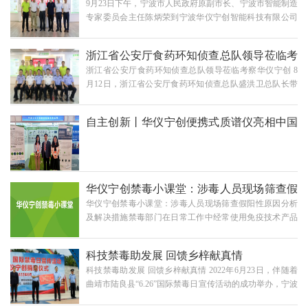
9月23日下午，宁波市人民政府原副市长、宁波市智能制造
公司开展调研学习和认知实习活动，推进校企“产学研”结
陈炳荣 一行莅临华仪宁创考察调研
专家委员会主任陈炳荣到宁波华仪宁创智能科技有限公司
合力度，实现深度融合。华仪宁创公司总经理、宁波大学
开展“智能制造”专题调研活动。宁波大学原校长聂秋华教
科学仪器创新团队负责人闻路红教授向来访的老师、同学
授、原副校长徐铁峰教授等领导专家陪同调研。到访领导
介绍了宁波大学首个国家成果转化新政策下实施的成果转
浙江省公安厅食药环知侦查总队领导莅临考
合影华仪宁创总经理闻路红教授对各位领导的到访表示热
化企业——华仪宁创“中华自主高端仪器宁波创造”的创
浙江省公安厅食药环知侦查总队领导莅临考察华仪宁创 8
烈欢迎，并衷心感谢市委市政府对公司发展的长期关心与
业…
察华仪宁创
月12日，浙江省公安厅食药环知侦查总队盛洪卫总队长带
支持。闻路红向来访领导详细汇报了华仪宁创智能制造的
队到宁波华仪宁创智能科技有限公司调研考察。总队政工
战略发展目标以及科技项目创新成果。他介绍说，公司在
综合室陈德怀主任、食药支队夏建强支队长、知侦支队卢
国家、公安部及省市重点科技项目支持下研制了多项科研
自主创新丨华仪宁创便携式质谱仪亮相中国
一伟支队长等领导随行考察。宁波市公安局食药环犯罪侦
成果，有效支撑了宁波市“智能制造”建设，已广泛应…
查支队王胜甬支队长、陈栋副支队长，以及鄞州区副区
科协年会
长、鄞州公安分局局长李铭胜、治安大队方建明大队长等
领导陪同调研。浙江省公安厅食药环知侦查总队调研现场
华仪宁创总经理闻路红对各位领导的到访表示热烈欢迎，
华仪宁创禁毒小课堂：涉毒人员现场筛查假
并衷心感谢省公安厅、市公安局及区分局对公司发展…
华仪宁创禁毒小课堂：涉毒人员现场筛查假阳性原因分析
阳性原因分析及解决措施
及解决措施禁毒部门在日常工作中经常使用免疫技术产品
（胶体金试剂卡、量子荧光试剂卡）对可疑吸毒人群的尿
液或者毛发进行现场快速筛查。若现场筛查为阳性，则需
科技禁毒助发展 回馈乡梓献真情
要再次进行司法实验室的定性检测进行确证。然而，在实
科技禁毒助发展 回馈乡梓献真情 2022年6月23日，伴随着
验室检测过程中我们会发现，有不少客观情况会导致免疫
曲靖市陆良县“6.26”国际禁毒日宣传活动的成功举办，宁波
法的现场检测结果出现“假阳性”，为公安执法办案带来诸
华仪宁创智能科技有限公司（以下简称“华仪宁创”）与陆
多困扰。那么造成免疫法出现“假阳性”的原因有哪些呢？