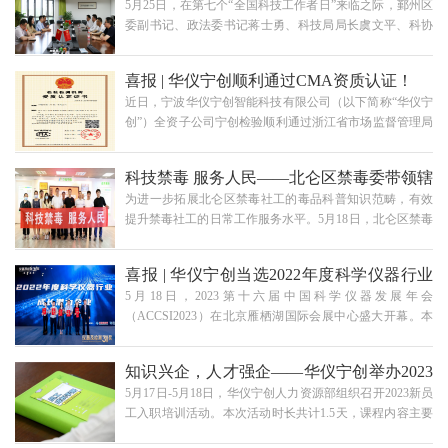
5月25日，在第七个“全国科技工作者日”来临之际，鄞州区
院士和海外智力服务中心主任周天威、科长王双玲随行此
委副书记、政法委书记蒋士勇、科技局局长虞文平、科协
次考察活动。考察团合影留念交流洽谈会华仪宁创总经理
主席虞曙峰、首南街道书记王升涛一行人走访慰问鄞州
闻路红教授热情接待了本次考察团并组织开展交流洽谈
区“科技工作者”——宁波华仪宁创智能有限公司总经理闻
会。交流会上，闻教授首先将自己在国外交流学习的经历
喜报 | 华仪宁创顺利通过CMA资质认证！
路红教授，并送上诚挚的节日问候与祝福。科技工作者慰
和创办华仪宁创的背景向与会嘉宾作了简要分享。他特…
近日，宁波华仪宁创智能科技有限公司（以下简称“华仪宁
问座谈会慰问座谈会上，公司总经理闻路红教授向蒋书记
创”）全资子公司宁创检验顺利通过浙江省市场监督管理局
一行详细汇报了华仪宁创的业务发展情况。他特别介绍，
检验检测机构资质评审，成功获得CMA资质认定证书。这
华仪宁创目前在公安禁毒、食药环检测以及精准医疗等领
是对华仪宁创硬件设施先进性、质量管理有效性以及检测
域坚持做自主创新成果转化，研发推出的几款亮点产品均
科技禁毒 服务人民——北仑区禁毒委带领辖
人员专业性的充分肯定，标志着华仪宁创的检测水平迈上
已获得良好的社会效益和经济效益。自今年起，华仪宁…
为进一步拓展北仑区禁毒社工的毒品科普知识范畴，有效
了一个全新台阶，能为用户提供更加专业且全面的检测服
区社工前往华仪宁创参观学习
提升禁毒社工的日常工作服务水平。5月18日，北仑区禁毒
务。宁创检验CMA资质认定证书CMA资质的顺利通过，一
委组织辖区内禁毒社工代表前往宁波华仪宁创智能科技有
方面是政府部门对华仪宁创的研发能力和技术实力的肯定
限公司参观学习。本次学习活动旨在让社工代表们能够更
与认可；另一方面华仪宁创也将不断提升自主检测能力，
喜报 | 华仪宁创当选2022年度科学仪器行业
加深入地学习到我国毒品现状以及禁毒技术的创新发展，
拓展检测领域范围，为食药环、禁毒提供有力的检测保
5月18日，2023第十六届中国科学仪器发展年会
为日后北仑区吸毒人员管控服务工作奠定坚实基础。考察
障…
「成长潜力企业」
（ACCSI2023）在北京雁栖湖国际会展中心盛大开幕。本
团合影华仪宁创副总经理毕磊热情接待北仑区考察团，并
届年会以“创新发展 产业互联——助力北京怀柔打造科学仪
向来访领导和嘉宾详细汇报了华仪宁创的发展历程以及在
器技术创新策源地”为主题，政产学研齐聚一堂，会议规模
公共安全领域的自主创新成果。他特别介绍：华仪宁创在
知识兴企，人才强企——华仪宁创举办2023
再创新高。华仪宁创作为国内科学仪器自主创新企业，受
国家、公安部及省市重点科技项目的支持下研制了多项
5月17日-5月18日，华仪宁创人力资源部组织召开2023新员
邀参加本次科学仪器发展年会。大会当晚，中国科学仪器
高…
新员工入职培训活动
工入职培训活动。本次活动时长共计1.5天，课程内容主要
行业“成长潜力企业奖” 评选活动结果揭晓，华仪宁创最终
包括公司产品、技术研发、市场宣传、信息安全及保密、
当选2022年度科学仪器行业成长潜力企业。此奖项经过网