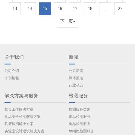
敏、服务中心的相关工作人员随行本次交流活动。交流会
现场华仪宁创副总经理毕磊对宁波大学国家知识产权信息
13
14
15
16
17
18
...
27
服务中心调研团队（以下简称调研团队）的此次到访表示
热烈欢迎，同时感谢宁波大学各位校领导一直以来对华仪
下一页»
宁…
关于我们
新闻
公司介绍
公司新闻
宁创检验
媒体报道
行业动态
解决方案与服务
检测服务
禁毒工作解决方案
检测服务类别
食品安全检测解决方案
毒品检测服务
临床检测解决方案
食品检测服务
实验室设计建设解决方案
单细胞检测服务