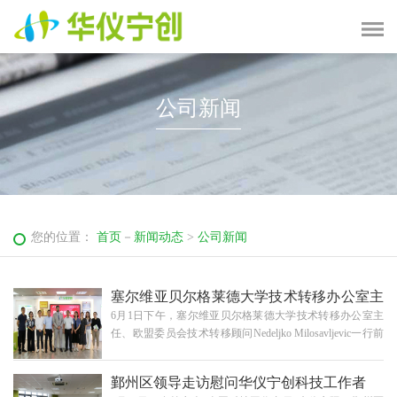
公司新闻
您的位置：
首页
－
新闻动态
>
公司新闻
塞尔维亚贝尔格莱德大学技术转移办公室主
6月1日下午，塞尔维亚贝尔格莱德大学技术转移办公室主
任一行莅临华仪宁创参观考察
任、欧盟委员会技术转移顾问Nedeljko Milosavljevic一行前
往华仪宁创进行参观考察。本次参观旨在了解华仪宁创的
科研水平以及部分代表性主创产品，宁波中东欧创新基地
鄞州区领导走访慰问华仪宁创科技工作者
总经理张明明、项目经理赵春雨、项目经理张涵，宁波市