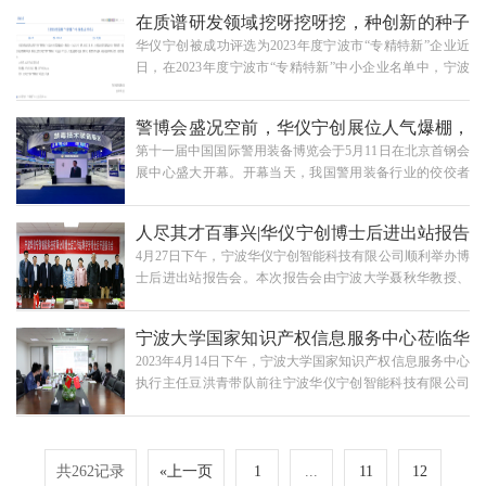
人事规章制度、员工综合素养等。此次培训旨在让学员们
络评选、线下评审，综合业内权威专家及仪器信息网专业
在质谱研发领域挖呀挖呀挖，种创新的种子
充分了解和融入公司文化、增强个人素质、提升团队协作
编辑等多方决议，宁波华仪宁创智能科技有限公司等5家新
华仪宁创被成功评选为2023年度宁波市“专精特新”企业近
能力，助力每一位新员工快速适应华仪宁创这个大家庭。
锐…
结成果的花
日，在2023年度宁波市“专精特新”中小企业名单中，宁波
华仪宁创2023新员工入职培训入职培训正式开始前，公司
市华仪宁创智能科技有限公司成功入选，获认定宁波市“专
人力资源部总监刘新策划并主持了本次活动的开场及破冰
精特新”企业荣誉称号。此次获奖，既是华仪宁创整体能力
环节，目的是让每位学员放松拘束心态、了解课程内容、
警博会盛况空前，华仪宁创展位人气爆棚，
的体现，也是对华仪宁创综合实力的肯定。通知公告公示
遵守培训纪律、熟悉工作伙伴。破冰环节培训活动正式
第十一届中国国际警用装备博览会于5月11日在北京首钢会
名单（部分）此次华仪宁创成功入选“2023年度宁波市专精
开…
纷呈亮点看这里！
展中心盛大开幕。开幕当天，我国警用装备行业的佼佼者
特新企业名单”，是长久以来不断深耕中国科研仪器发展领
济济一堂，许多优秀的警用装备及研发设备竞相出现在展
域，拥有完善的产品服务体系及配套解决方案的结果。多
台，现场氛围十分热烈。华仪宁创作为公安部遴选参展企
年来，华仪宁创积极参与从事公共安全、食品药品安全、
人尽其才百事兴|华仪宁创博士后进出站报告
业，此次在展会1号馆内的公安部禁毒技术装备展区中进行
精准医疗等领域的科技创新及装备研制，与公…
4月27日下午，宁波华仪宁创智能科技有限公司顺利举办博
自主创新禁毒成果转化装备展示。禁毒技术装备展区现场
会顺利举行
士后进出站报告会。本次报告会由宁波大学聂秋华教授、
图警博会盛况空前，华仪宁创展位人气居高不下。公安部
中国科学院上海技术物理研究所张涛研究员、南京工业大
副部长许甘露同志率领导团队亲自莅临华仪宁创展台进行
学陈晓君教授、宁波大学郭俊明教授以及宁波华仪宁创智
参观指导，公司总经理闻路红教授向许甘露副部长等领导
宁波大学国家知识产权信息服务中心莅临华
能科技有限公司闻路红教授组成专家审查小组。宁波市人
做细致工作汇报。汇报内容包括华仪宁创的研发技术、
2023年4月14日下午，宁波大学国家知识产权信息服务中心
力资源和社会保障局专技处郭涛处长、宁波市鄞州区人力
创…
仪宁创考察交流
执行主任豆洪青带队前往宁波华仪宁创智能科技有限公司
资源和社会保障局专技科王宇迪等共同出席本次报告会。
交流学习。本次活动是服务中心对华仪宁创在食品安全检
本次会议共有两个议程，分别是胡宇芳博士的进站开题报
测领域的自主创新成果进行实地考察调研，为后续开展对
告和施露露博士的出站结题报告，会议由华仪宁创总经理
浙江省知识产权局食品安全快速检测技术领域知识产权预
闻路红教授主持。会议开始前，华仪宁创总经理闻路红
警项目奠定工作基础。宁波大学图书馆学科部副主任王
共262记录
«上一页
1
...
11
12
教…